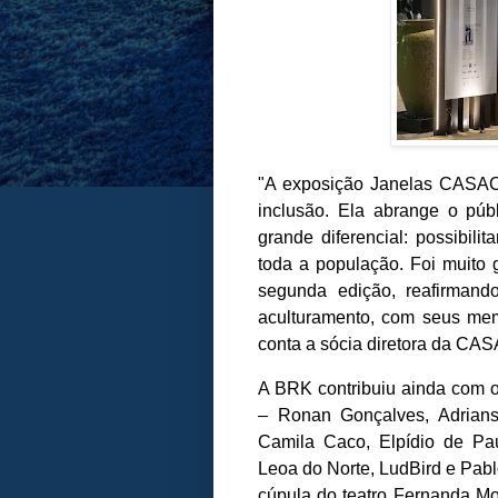
"A exposição Janelas CASAC
inclusão. Ela abrange o púb
grande diferencial: possibilit
toda a população. Foi muito 
segunda edição, reafirmand
aculturamento, com seus memo
conta a sócia diretora da CA
A BRK contribuiu ainda com o 
– Ronan Gonçalves, Adrians
Camila Caco, Elpídio de Pau
Leoa do Norte, LudBird e Pabl
cúpula do teatro Fernanda Mo