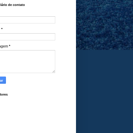
ário de contato
l
*
agem
*
dores