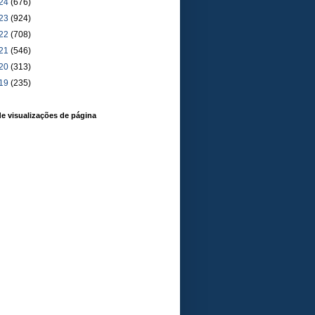
24
(676)
23
(924)
22
(708)
21
(546)
20
(313)
19
(235)
de visualizações de página