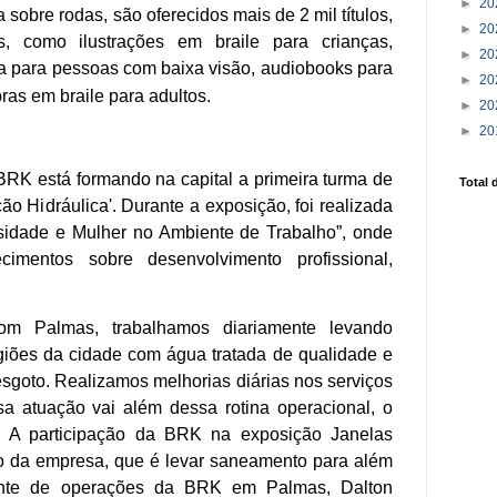
►
20
bre rodas, são oferecidos mais de 2 mil títulos,
►
20
is, como ilustrações em braile para crianças,
►
20
a para pessoas com baixa visão, audiobooks para
►
20
bras em braile para adultos.
►
20
►
20
RK está formando na capital a primeira turma de
Total 
ão Hidráulica'. Durante a exposição, foi realizada
sidade e Mulher no Ambiente de Trabalho”, onde
imentos sobre desenvolvimento profissional,
m Palmas, trabalhamos diariamente levando
iões da cidade com água tratada de qualidade e
esgoto. Realizamos melhorias diárias nos serviços
a atuação vai além dessa rotina operacional, o
 A participação da BRK na exposição Janelas
 da empresa, que é levar saneamento para além
ente de operações da BRK em Palmas, Dalton