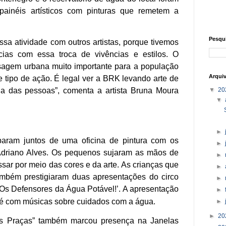
 painéis artísticos com pinturas que remetem a
Pesqu
essa atividade com outros artistas, porque tivemos
cias com essa troca de vivências e estilos. O
sagem urbana muito importante para a população
Arqui
 tipo de ação. É legal ver a BRK levando arte de
▼
20
da das pessoas”, comenta a artista Bruna Moura
▼
►
iparam juntos de uma oficina de pintura com os
►
Adriano Alves. Os pequenos sujaram as mãos de
►
ssar por meio das cores e da arte. As crianças que
►
mbém prestigiaram duas apresentações do circo
►
‘Os Defensores da Água Potável!’. A apresentação
►
té com músicas sobre cuidados com a água.
►
►
20
as Praças” também marcou presença na Janelas