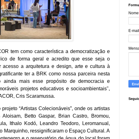
Formul
Nome
E-mai
Mens
OR tem como característica a democratização e
lico de forma geral e acredito que esse seja o
ar acesso a arquitetura e design, arte e cultura à
gratificante ter a BRK como nossa parceira nesta
o ainda mais esse propósito de democracia e
ráveis projetos educativos e socioambientais",
SACOR, Cris Scaramussa.
Segui
projeto “Artistas Colecionáveis”, onde os artistas
 Aloisam, Betto Gaspar, Brian Castro, Bromou,
la, Ithalo Kodó, Leandro Teodoro, Leromanual,
o Marquinho, ressignificaram o Espaço Cultural. A
ntenegro e o reservatório de água do local foram