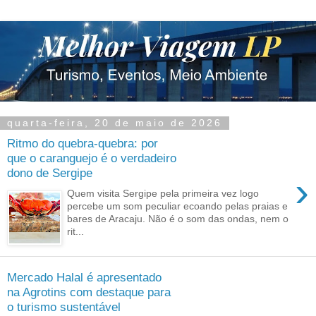
quarta-feira, 20 de maio de 2026
Ritmo do quebra-quebra: por
que o caranguejo é o verdadeiro
dono de Sergipe
›
Quem visita Sergipe pela primeira vez logo
percebe um som peculiar ecoando pelas praias e
bares de Aracaju. Não é o som das ondas, nem o
rit...
Mercado Halal é apresentado
na Agrotins com destaque para
o turismo sustentável