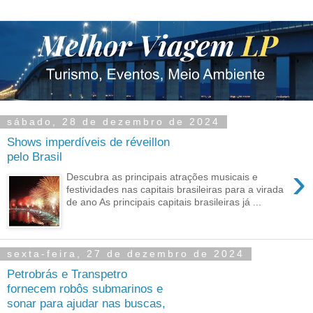
sábado, 28 de dezembro de 2024
Shows imperdíveis de réveillon
pelo Brasil
›
Descubra as principais atrações musicais e
festividades nas capitais brasileiras para a virada
de ano As principais capitais brasileiras já ...
sexta-feira, 27 de dezembro de 2024
Petrobrás e Transpetro
fornecem robôs submarinos e
sonar para ajudar nas buscas,