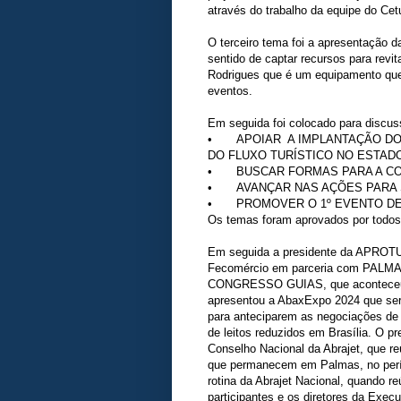
através do trabalho da equipe do Ce
O terceiro tema foi a apresentação d
sentido de captar recursos para rev
Rodrigues que é um equipamento que
eventos.
Em seguida foi colocado para discu
•
APOIAR A IMPLANTAÇÃO DO
DO FLUXO TURÍSTICO NO ESTAD
•
BUSCAR FORMAS PARA A C
•
AVANÇAR NAS AÇÕES PARA 
•
PROMOVER O 1º EVENTO DE
Os temas foram aprovados por todos
Em seguida a presidente da APROTUR
Fecomércio em parceria com PALMA
CONGRESSO GUIAS, que aconteceu em
apresentou a AbaxExpo 2024 que será 
para anteciparem as negociações de 
de leitos reduzidos em Brasília. O p
Conselho Nacional da Abrajet, que r
que permanecem em Palmas, no perío
rotina da Abrajet Nacional, quando 
participantes e os diretores da Exec