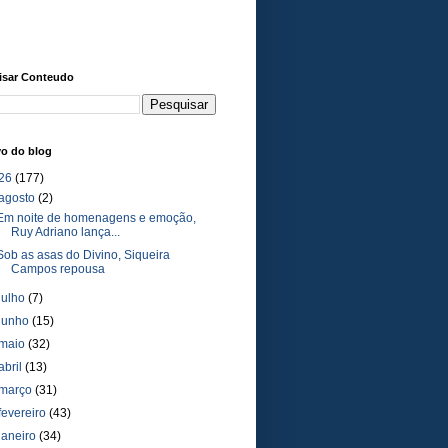
isar Conteudo
vo do blog
26
(177)
agosto
(2)
Em noite de homenagens e emoção,
Ruy Adriano lança...
Sob as asas do Divino, Siqueira
Campos repousa
julho
(7)
junho
(15)
maio
(32)
abril
(13)
março
(31)
fevereiro
(43)
janeiro
(34)