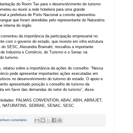
plantação do Room Tax para o desenvolvimento do turismo
meteu eu reunir a rede hoteleira para uma grande
nal a prefeitura de Porto Nacional a convite apresentou
angue que foram atendidas pelo representante do Naturatins
pe interna do órgão.
, comentou da importância da participação empresarial no
te com o governo do estado, que investe em infra estrutura
a do SESC, Alexandra Bramatti, ressaltou a importante
s de Industria e Comércio, do Turismo e o Senac na
 do turismo.
, relatou sobre a importância da ações do conselho. “Nessa
mércio pode apresentar importantes ações executadas em
sitivos no desenvolvimento do turismo do estado. O apoio e
ento apresentado posição o conselho de turismo da
uta em favor das demandas do setor do turismo”, disse.
2 entidades: PALMAS CONVENTION, ABAV, ABIH, ABRAJET,
, NATURATINS, SEBRAE, SENAC, SESC.
enhum comentário: