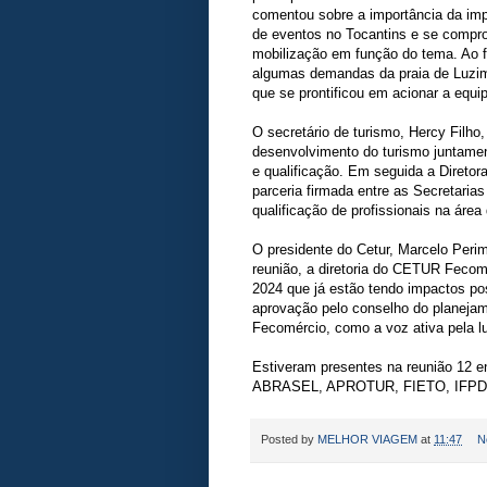
comentou sobre a importância da im
de eventos no Tocantins e se compro
mobilização em função do tema. Ao fi
algumas demandas da praia de Luzim
que se prontificou em acionar a equi
O secretário de turismo, Hercy Filho
desenvolvimento do turismo juntamen
e qualificação. Em seguida a Diretor
parceria firmada entre as Secretaria
qualificação de profissionais na área
O presidente do Cetur, Marcelo Perim
reunião, a diretoria do CETUR Feco
2024 que já estão tendo impactos po
aprovação pelo conselho do planejam
Fecomércio, como a voz ativa pela l
Estiveram presentes na reunião 1
ABRASEL, APROTUR, FIETO, IFPD
Posted by
MELHOR VIAGEM
at
11:47
N