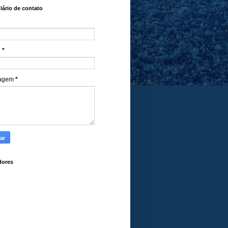
ário de contato
l
*
agem
*
dores