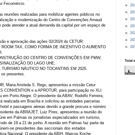
tur Fecomércio.
►
20
►
20
as reuniões realizadas para mobilizar agentes públicos no
►
20
italização e modernização do Centro de Convenções Arnaud
 pode atender a atual demanda da capital por um espaço de
►
20
►
20
►
20
ssão e aprovação das ações 02/2024 do CETUR:
 ROOM TAX, COMO FORMA DE INCENTIVO O AUMENTO
►
20
O;
ONSTRUÇÃO DO CENTRO DE CONVENÇÕES EM PMW;
Total 
SINALIZAÇÃO DO LAGO UHE;
 TURISMO NÁUTICO NO TOCANTINS EM 2025.
 os presentes.
, Maria Arisleda S. Rego, apresentou a missão Cetur
S CONVENTION e a APROTUR, para participação no XLI
 Porto Alegre. O presidente da ABAV, Rodolfo Ferreira,
realizada em Brasília e solicitou as entidades parcerias
hotel e passagens aéreas devido a grande procura e número
residente da ABRAJET, Luiz Pires, apresentou a reunião do
eúne em Palmas os jornalistas especializados em turismo,
do de 19 a 21 de junho. A reunião em Palmas faz parte da
reúnem-se presidentes das seccionais dos estados
utiva Nacional. O presidente da ABIH, Marcos Koche,