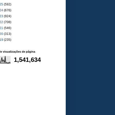
25
(592)
24
(676)
23
(924)
22
(708)
21
(546)
20
(313)
19
(235)
de visualizações de página
1,541,634