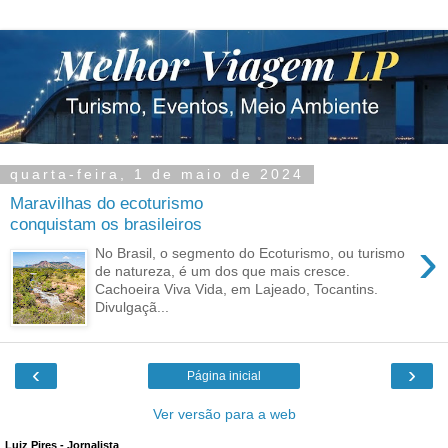
quarta-feira, 1 de maio de 2024
Maravilhas do ecoturismo
conquistam os brasileiros
›
No Brasil, o segmento do Ecoturismo, ou turismo
de natureza, é um dos que mais cresce.
Cachoeira Viva Vida, em Lajeado, Tocantins.
Divulgaçã...
‹
›
Página inicial
Ver versão para a web
Luiz Pires - Jornalista