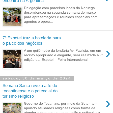
encontro na Argentina
Delegação com parceiros locais da Noruega
desembarcou na segunda semana de março
para apresentações e reuniões especiais com
agentes e opera...
7ª Expotel traz a hotelaria para
o palco dos negócios
›
A um quilômetro da lendária Av. Paulista, em um
recinto apropriado e elegante, será realizada a 7ª
edição da Expotel – Feira Internacional ...
sábado, 30 de março de 2024
Semana Santa revela a fé do
tocantinense e o potencial do
turismo religioso
›
Governo do Tocantins, por meio da Setur, tem
apoiado atividades religiosas como forma de
atender a demanda da população e estimular o