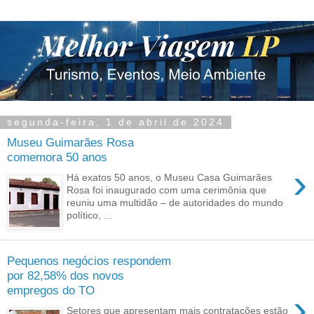
segunda-feira, 1 de abril de 2024
Museu Guimarães Rosa
comemora 50 anos
›
Há exatos 50 anos, o Museu Casa Guimarães
Rosa foi inaugurado com uma cerimônia que
reuniu uma multidão – de autoridades do mundo
político, ...
Pequenos negócios respondem
por 82,58% dos novos
empregos do TO
›
Setores que apresentam mais contratações estão