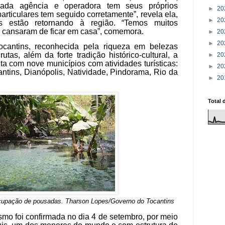
ada agência e operadora tem seus próprios
►
20
articulares tem seguido corretamente”, revela ela,
►
20
as estão retornando à região. “Temos muitos
 cansaram de ficar em casa”, comemora.
►
20
►
20
ocantins, reconhecida pela riqueza em belezas
rutas, além da forte tradição histórico-cultural, a
►
20
a com nove municípios com atividades turísticas:
►
20
antins, Dianópolis, Natividade, Pindorama, Rio da
►
20
Total 
 ocupação de pousadas
.
Tharson Lopes/Governo do Tocantins
smo foi confirmada no dia 4 de setembro, por meio