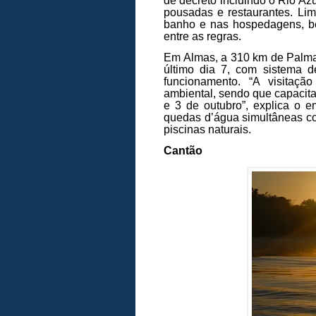
de decreto incluindo o Rio A
pousadas e restaurantes. Li
banho e nas hospedagens, b
entre as regras.
Em Almas, a 310 km de Palmas
último dia 7, com sistema 
funcionamento. “A visitaç
ambiental, sendo que capacit
e 3 de outubro”, explica o e
quedas d’água simultâneas com
piscinas naturais.
Cantão