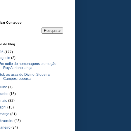
isar Conteudo
vo do blog
26
(177)
agosto
(2)
Em noite de homenagens e emoção,
Ruy Adriano lança...
Sob as asas do Divino, Siqueira
Campos repousa
julho
(7)
junho
(15)
maio
(32)
abril
(13)
março
(31)
fevereiro
(43)
janeiro
(34)