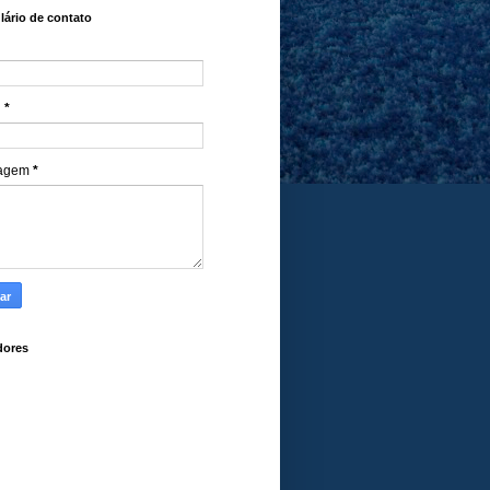
ário de contato
l
*
agem
*
dores