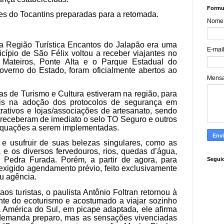
Formul
es do Tocantins preparadas para a retomada.
Nome
da Região Turística Encantos do Jalapão era uma
E-mai
ípio de São Félix voltou a receber viajantes no
Mateiros, Ponte Alta e o Parque Estadual do
overno do Estado, foram oficialmente abertos ao
Mens
s de Turismo e Cultura estiveram na região, para
cais na adoção dos protocolos de segurança em
rativos e lojas/associações de artesanato, sendo
eceberam de imediato o selo TO Seguro e outros
equações a serem implementadas.
o e usufruir de suas belezas singulares, como as
e os diversos fervedouros, rios, quedas d’água,
 Pedra Furada. Porém, a partir de agora, para
Segui
rá exigido agendamento prévio, feito exclusivamente
ou agência.
os turistas, o paulista Antônio Foltran retornou à
ante do ecoturismo e acostumado a viajar sozinho
a América do Sul, em picape adaptada, ele afirma
 demanda preparo, mas as sensações vivenciadas