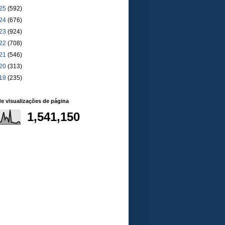
25
(592)
24
(676)
23
(924)
22
(708)
21
(546)
20
(313)
19
(235)
de visualizações de página
1,541,150