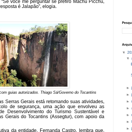
“Se você me perguntar se prefiro Machu Picchu,
esposta é Jalapão”, elogia.
Pesqu
Arqui
▼
20
▼
►
com guias autorizados
.
Thiago Sá/Governo do Tocantins
►
s Serras Gerais está retomando suas atividades,
►
colo de segurança, uma ação que envolveu as
►
 de Desenvolvimento do Turismo Sustentável e
►
s Gerais do Tocantins (Assegtur), com apoio da
►
►
utiva da entidade, Fernanda Castro, lembra que,