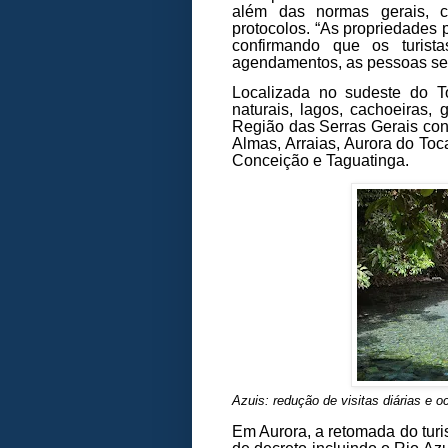
além das normas gerais, c
protocolos. “As propriedades p
confirmando que os turist
agendamentos, as pessoas se
Localizada no sudeste do T
naturais, lagos, cachoeiras, g
Região das Serras Gerais cont
Almas, Arraias, Aurora do Toc
Conceição e Taguatinga.
Azuis: redução de visitas diárias e
Em Aurora, a retomada do turi