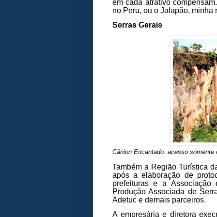
em cada atrativo compensam. 
no Peru, ou o Jalapão, minha r
Serras Gerais
Cânion Encantado: acesso somente 
Também a Região Turística da
após a elaboração de proto
prefeituras e a Associação
Produção Associada de Serra
Adetuc e demais parceiros.
A empresária e diretora exec