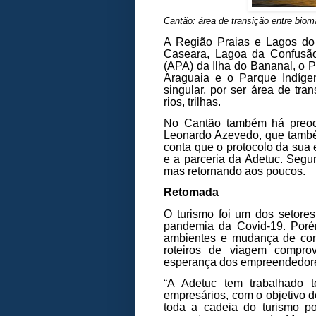
Cantão: área de transição entre bio
A Região Praias e Lagos do
Caseara, Lagoa da Confusão
(APA) da Ilha do Bananal, o 
Araguaia e o Parque Indíge
singular, por ser área de tr
rios, trilhas.
No Cantão também há preoc
Leonardo Azevedo, que també
conta que o protocolo da sua
e a parceria da Adetuc. Segun
mas retornando aos poucos.
Retomada
O turismo foi um dos setore
pandemia da Covid-19. Poré
ambientes e mudança de comp
roteiros de viagem compr
esperança dos empreendedores
“A Adetuc tem trabalhado t
empresários, com o objetivo d
toda a cadeia do turismo po