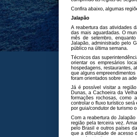
Confira abaixo, algumas regiõ
Jalapão
A reabertura das atividades 
das mais aguardadas. O munic
mês de setembro, enquanto 
Jalapão, administrado pelo G
público na última semana.
Técnicos das superintendência
orientar os empresários lo
hospedagens, restaurantes, at
que alguns empreendimentos r
foram orientados sobre as ad
Já é possível visitar a regiã
Dunas, a Cachoeira da Velha 
formações rochosas, como a
controlar o fluxo turístico se
por guia/condutor de turismo 
Com a reabertura do Jalapão a
região pela terceira vez. Am
pelo Brasil e outros países d
que a dificuldade de acesso