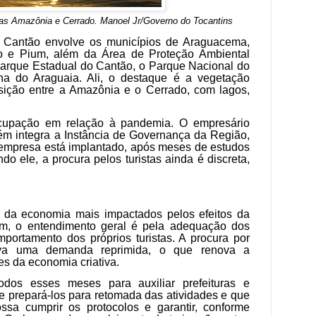
mas Amazônia e Cerrado
.
Manoel Jr/Governo do Tocantins
 Cantão envolve os municípios de Araguacema,
 e Pium, além da Área de Proteção Ambiental
Parque Estadual do Cantão, o Parque Nacional do
na do Araguaia. Ali, o destaque é a vegetação
ansição entre a Amazônia e o Cerrado, com lagos,
upação em relação à pandemia. O empresário
m integra a Instância de Governança da Região,
 empresa está implantado, após meses de estudos
do ele, a procura pelos turistas ainda é discreta,
s da economia mais impactados pelos efeitos da
m, o entendimento geral é pela adequação dos
ortamento dos próprios turistas. A procura por
ova uma demanda reprimida, o que renova a
 da economia criativa.
odos esses meses para auxiliar prefeituras e
e prepará-los para retomada das atividades e que
ssa cumprir os protocolos e garantir, conforme